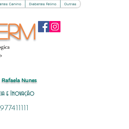
etes Canino
Diabetes Felino
Outras
erm
ógica
o
Rafaela Nunes
ncia e Inovação
77411111