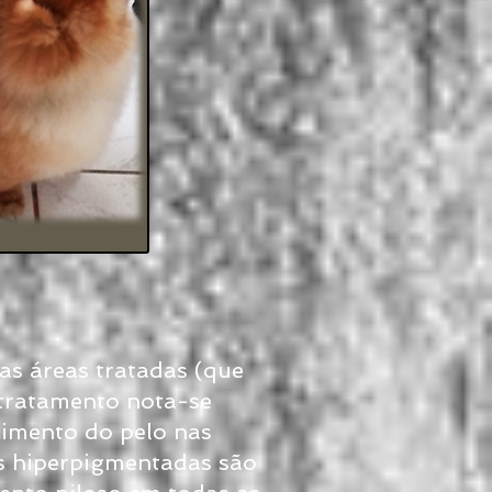
s áreas tratadas (que
tratamento nota-se
cimento do pelo nas
as hiperpigmentadas são