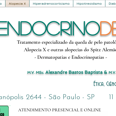
o
Alopecia X
Hiperadrenocorticismo
Hipotireoidismo
Diab
Endocrino
D
Tratamento especializado da queda de pelo patol
Alopecia X e outras alopecias do Spitz Alemã
- Dermatopatias e Endocrinopatias -
Alexandre Bastos Baptista &
M.V. MSc.
M.V.
Ética, Ciê
ianópolis 2644 - São Paulo - SP 11 9
ATENDIMENTO PRESENCIAL E ONLINE