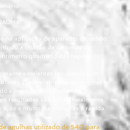
ionário
TRAUMA
ste na aplicação de aparelho contendo
tindo a criação de centenas de
entímetro quadrado das regiões
garante excelentes resultados com
ifere substancialmente da original e
udo e mais de 500 Pacientes
os resultados são substancialmente
ração é muito mais simples e rápida.
e agulhas utilizado de 540 para