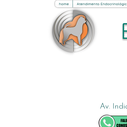
home
Atendimento Endocrinológic
Av. Ind