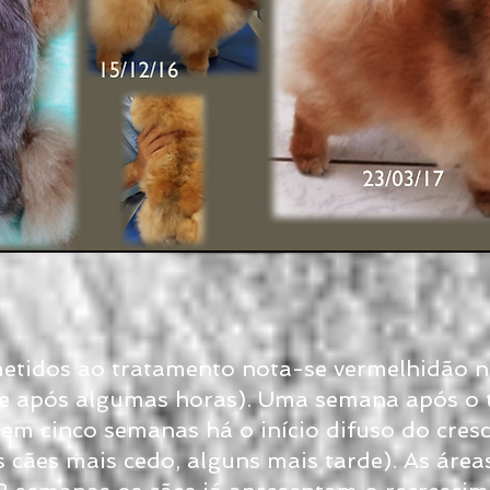
tidos ao tratamento nota-se vermelhidão na
e após algumas horas). Uma semana após o 
em cinco semanas há o início difuso do cres
s cães mais cedo, alguns mais tarde). As áre