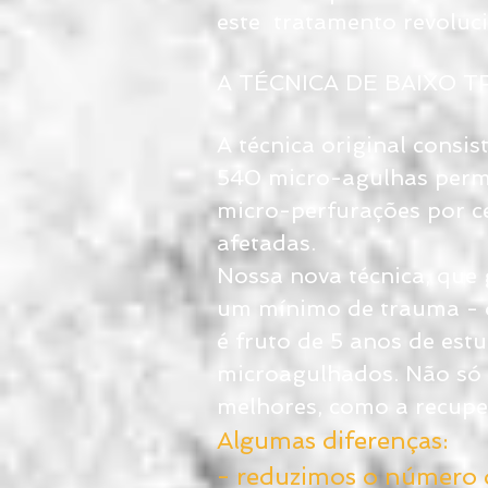
este tratamento revoluc
A TÉCNICA DE BAIXO 
A técnica original consi
540 micro-agulhas permi
micro-perfurações por c
afetadas.
Nossa nova técnica, que 
um mínimo de trauma - d
é fruto de 5 anos de est
microagulhados. Não só 
melhores, como a recupe
Algumas diferenças:
- reduzimos o número d