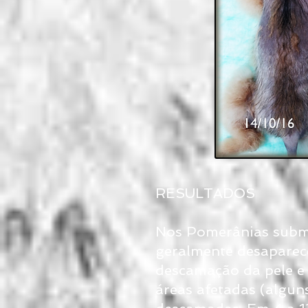
RESULTADOS
Nos Pomerânias subme
geralmente desaparec
descamação da pele e 
áreas afetadas (algun