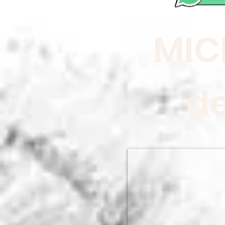
MIC
d