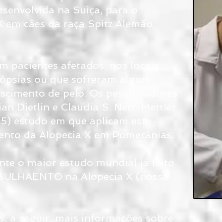
senvolvida na Suiça, para o
X em cães da raça Spitz Alemão
 pacientes afetados, nos locais
iópsias ou que sofreram algum
escimento de pelo. Os pesquisadores
tian Dietlin e Claudia S. Nett-Mettler
15) estudo em que aplicam este
ento da Alopecia X em Pomerânias.
e o maior estudo mundial já feito
GULHAENTO na Alopecia X (nossa
s, a seguir, mais informações sobre