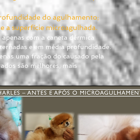
profundidade do agulhamento;
e a superfície microagulhada.
da apenas com a caneta dérmica
alternadas e em média profundidade.
enas uma fração do causado pela
ltados são melhores, mais