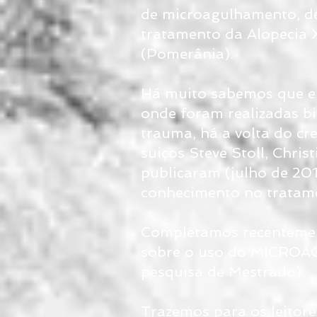
de microagulhamento, de
tratamento da Alopecia 
(Pomerânia).
Há muito sabemos que em
onde foram realizadas b
trauma, há a volta do cr
suiços Steve Stoll, Chris
publicaram (julho de 20
conhecimento no tratam
Completamos recentement
sobre o uso do MICROA
pesquisa de Mestrado).
Trazemos para os leitore