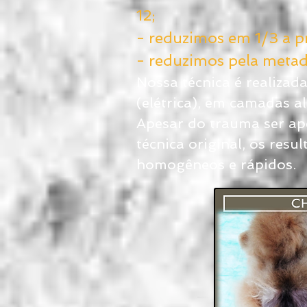
12;
- reduzimos em 1/3 a 
- reduzimos pela metad
Nossa técnica é realiza
(elétrica), em camadas 
Apesar do trauma ser ap
técnica original, os resu
homogêneos e rápidos.