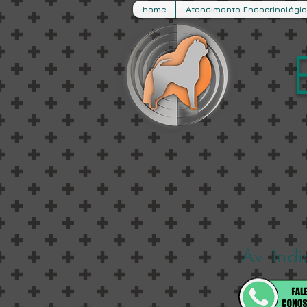
home
Atendimento Endocrinológic
Av. Ind