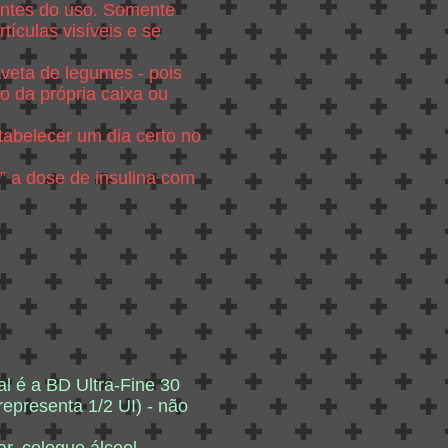
 antes do uso. Somente
rtículas visíveis e se
veta de legumes - pois
o da própria caixa ou
tabelecer um dia certo no
” a dose de insulina com
al é a BD Ultra-Fine 30
epresenta 1/2 UI) - não