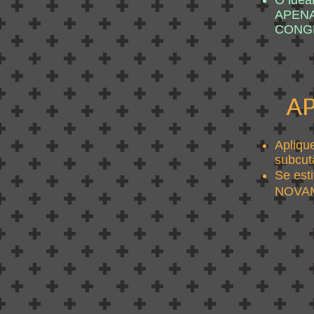
O ideal
APENAS
CONGEL
A
Apliqu
subcut
Se est
NOVAME