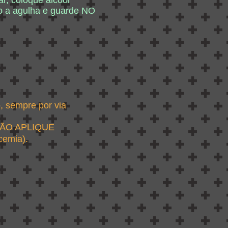
ar, coloque álcool
 a agulha e guarde NO
o, sempre por via
, NÃO APLIQUE
cemia).