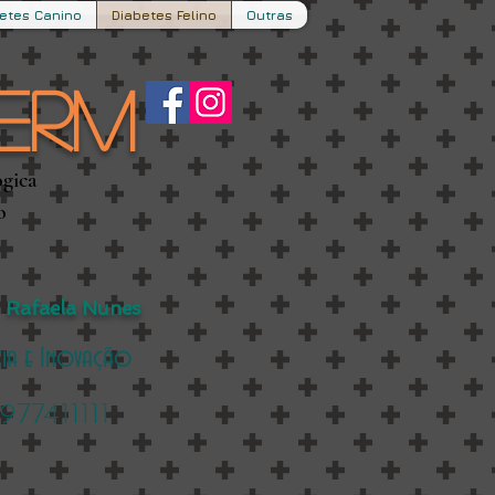
etes Canino
Diabetes Felino
Outras
erm
ógica
o
Rafaela Nunes
ncia e Inovação
77411111