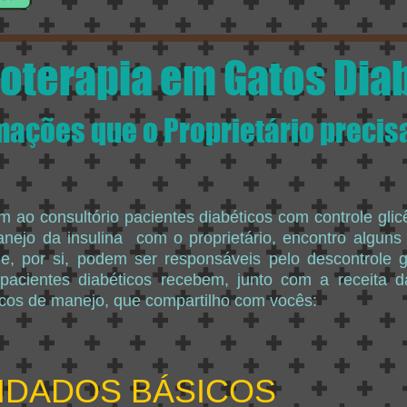
noterapia em Gatos Dia
mações que o Proprietário precis
ao consultório pacientes diabéticos com controle gli
nejo da insulina com o proprietário, encontro alguns
ue, por si, podem ser responsáveis pelo descontrole 
 pacientes diabéticos recebem, junto com a receita 
icos de manejo, que compartilho com vocês:
IDADOS BÁSICOS