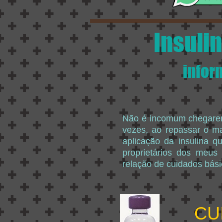
Insuli
infor
Não é incomum chegarem 
vezes, ao repassar o ma
aplicação da insulina q
proprietários dos meus
relação de cuidados bás
CU