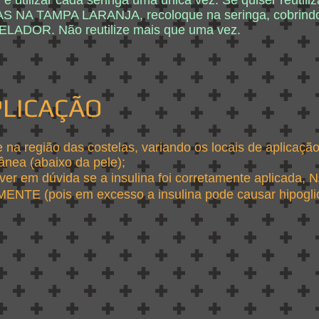
 é utilizar cada seringa uma única vez. Se quiser reutiliz
 NA TAMPA LARANJA, recoloque na seringa, cobrindo
ADOR. Não reutilize mais que uma vez.
PLICAÇÃO
e na região das costelas, variando os locais de aplicaçã
ânea (abaixo da pele);
iver em dúvida se a insulina foi corretamente aplicada
NTE (pois em excesso a insulina pode causar hipogli