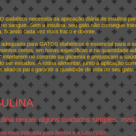
 diabético necessita da aplicação diária de insulina par
 no sangue. Sem a insulina, seu gato não consegue tra
a, ficando cada vez mais fraco e doente.
a adequada para GATOS diabéticos é essencial para a s
imentos certos, em horas específicas e na quantidade a
s” interferem no controle da glicemia e prejudicam a saú
 ser evitados. A rotina alimentar, junto à aplicação corr
s aliados para garantir a qualidade de vida de seu gato.
SULINA
ulina requer alguns cuidados simples, mas
lina mais indicada para felinos é a LANTUS®;