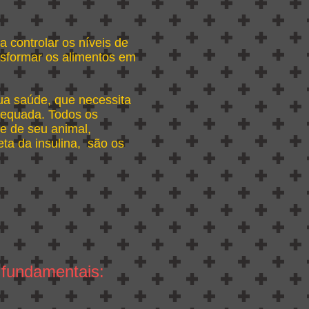
a controlar os níveis de
nsformar os alimentos em
ua saúde, que necessita
dequada. Todos os
de de seu animal,
eta da insulina, são os
 fundamentais: