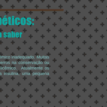
béticos:
a saber
cêmico inadequado. Muitas
 erros na conservação ou
glicêmico. Atualmente os
da insulina, uma pequena