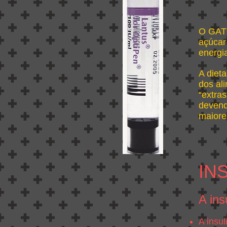
O GATO
açúcar
energi
A diet
dos al
“extra
devendo
maiore
IN
A ins
A insu