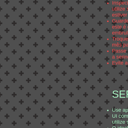
Inspec
utilize
estive
Guarde
este é
embrul
Troque
mês par
Passe 
a serin
Evite 
SE
Use ap
UI com
utilize