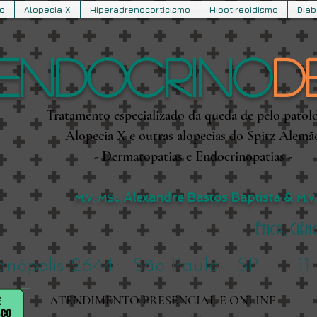
o
Alopecia X
Hiperadrenocorticismo
Hipotireoidismo
Diab
Endocrino
D
Tratamento especializado da queda de pelo patol
Alopecia X e outras alopecias do Spitz Alemã
- Dermatopatias e Endocrinopatias -
Alexandre Bastos Baptista &
M.V. MSc.
M.V.
Ética, Ciê
ianópolis 2644 - São Paulo - SP 11 9
ATENDIMENTO PRESENCIAL E ONLINE