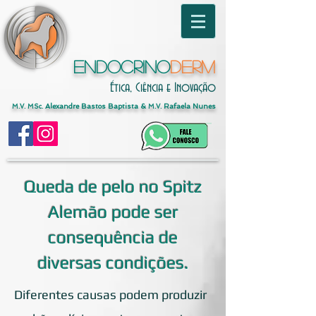
Endocrino
Derm
Ética, Ciência e Inovação
Alexandre Bastos Baptista &
Rafaela Nunes
M.V. MSc.
M.V.
Queda de pelo no Spitz
Alemão pode ser
consequência de
diversas condições.
Diferentes causas podem produzir